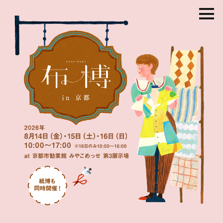
コ
ン
テ
ン
ツ
を
ス
キ
ッ
プ