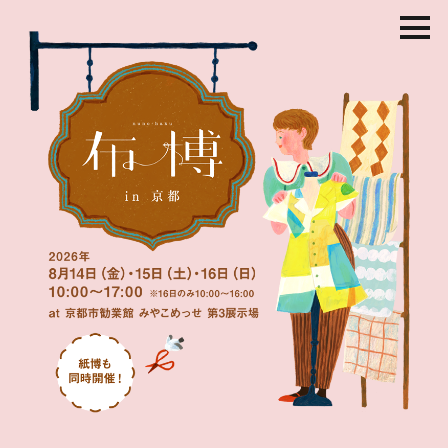
コ
ン
テ
ン
ツ
を
ス
キ
ッ
プ