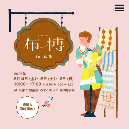
コ
ン
テ
ン
ツ
を
ス
キ
ッ
プ