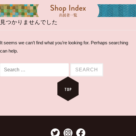
見つかりませんでした
It seems we can’t find what you’re looking for. Perhaps searching
can help.
S
e
a
r
c
h
f
o
r