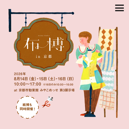
コ
ン
テ
ン
ツ
を
ス
キ
ッ
プ