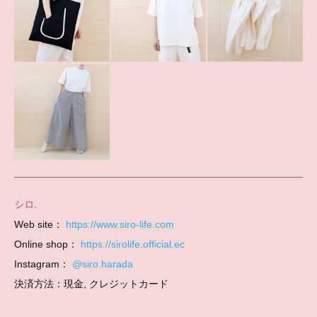
シロ.
Web site：
https://www.siro-life.com
Online shop：
https://sirolife.official.ec
Instagram：
@siro.harada
決済方法：現金, クレジットカード