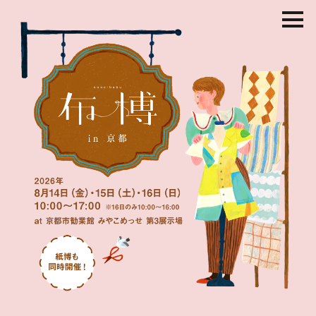
コ
ン
テ
ン
ツ
を
ス
キ
ッ
プ