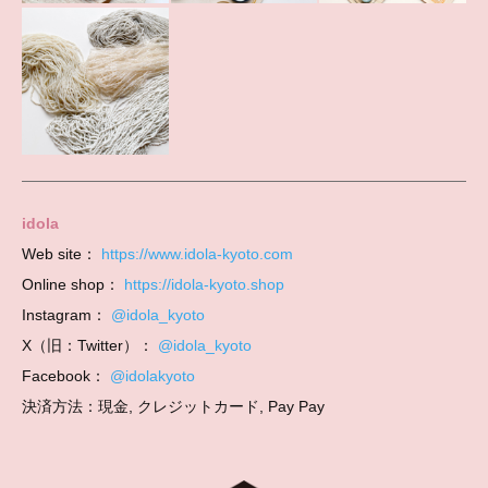
idola
Web site：
https://www.idola-kyoto.com
Online shop：
https://idola-kyoto.shop
Instagram：
@idola_kyoto
X（旧：Twitter）：
@idola_kyoto
Facebook：
@idolakyoto
決済方法：現金, クレジットカード, Pay Pay