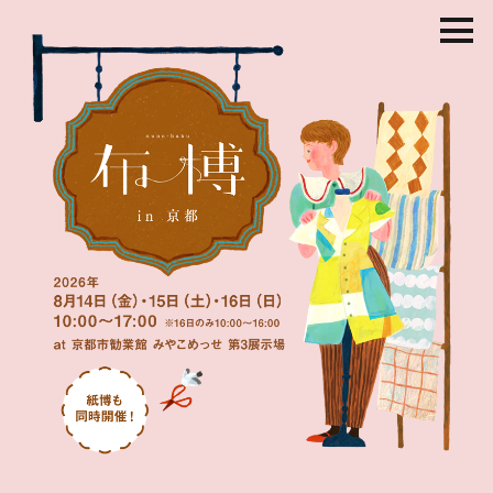
コ
ン
テ
ン
ツ
を
ス
キ
ッ
プ