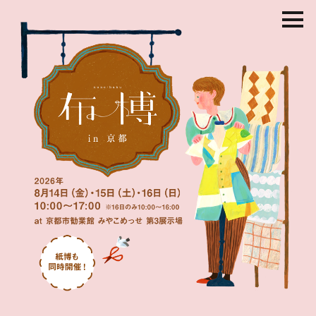
コ
ン
テ
ン
ツ
を
ス
キ
ッ
プ