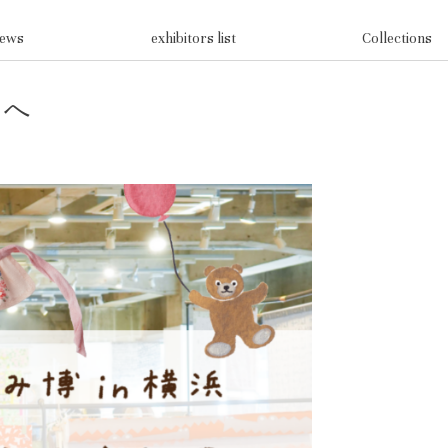
ews
exhibitors list
Collections
まへ