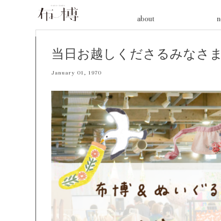
Skip
about
n
to
content
当日お越しくださるみなさ
January 01, 1970