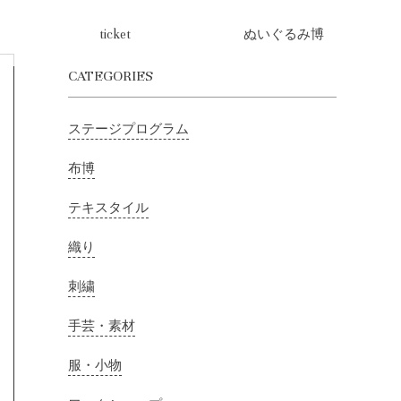
ticket
ぬいぐるみ博
CATEGORIES
ステージプログラム
布博
テキスタイル
織り
刺繍
手芸・素材
服・小物