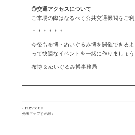
◎交通アクセスについて
ご来場の際はなるべく公共交通機関をご利
＊＊＊＊＊＊
今後も布博・ぬいぐるみ博を開催できるよ
って快適なイベントを一緒に作りましょう
布博 & ぬいぐるみ博事務局
< PREVIOUS
Post
会場マップを公開！
navigation