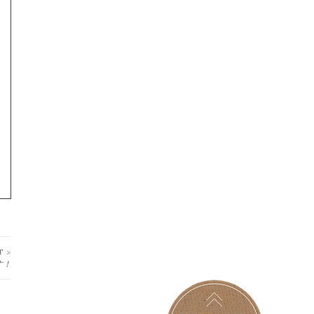
T >
す！