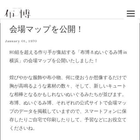
Skip
to
content
会場マップを公開！
January 01, 1970
80組を超える作り手が集結する「布博 & ぬいぐるみ博 in
横浜」の会場マップを公開いたしました！
煌びやかな服飾や布小物、何に使おうか想像するだけで
胸が高鳴るような素材の数々、そして、新しいキュート
な相棒となるかもしれないぬいぐるみたちが並びます。
布博、ぬいぐるみ博、それぞれの公式サイトで会場マッ
プのデータを掲載していますので、スマートフォンに保
存したりご自宅で印刷したりして、予習などにお役立て
くださいね。