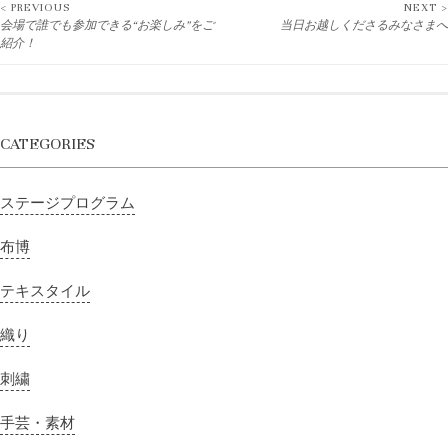
< PREVIOUS
NEXT >
Post
会場で誰でも参加できる“お楽しみ”をご
当日お越しくださるみなさまへ
紹介！
navigation
CATEGORIES
ステージプログラム
布博
テキスタイル
織り
刺繍
手芸・素材