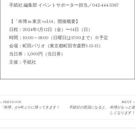
手紙社 編集部 イベントサポーター担当／042-444-5367
【「布博 in 東京 vol.14」開催概要】
日程：2024年1月12日（金）〜14日（日）
時間：10:00～18:00（日曜日は17:00まで）※予定
会場：町田パリオ（東京都町田市森野1-15-13）
当日券：1,000円（当日券）
主催：手紙社
< PREVIOUS
NEXT >
投
「布博」が4年ぶりに帰ってきます！
手紙社の部員になると、 布博がもっと楽
しくなります！
稿
ナ