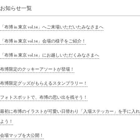
ビ
お知らせ一覧
ゲ
「布博 in 東京 vol.14」へご来場いただいたみなさまへ
ー
「布博 in 東京 vol.14」会場の様子をご紹介！
シ
「布博 in 東京 vol.14」にお越しいただくみなさまへ
ョ
布博限定のクッキーアソートが登場！
ン
布博限定グッズがもらえるスタンプラリー！
フォトスポットで、布博の思い出を残そう！
最初に布博のイラストが可愛い日替わり「入場ステッカー」を手に入れ
よう！
会場マップを大公開！