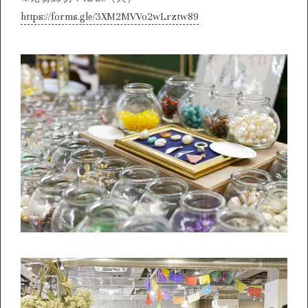
https://forms.gle/3XM2MVVo2wLrztw89