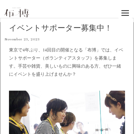
コ
ン
テ
イベントサポーター募集中！
ン
ツ
November 23, 2023
へ
東京で4年ぶり、14回目の開催となる「布博」では、イベ
移
ントサポーター（ボランティアスタッフ）を募集しま
動
す。手芸や雑貨、美しいものに興味のある方、ぜひ一緒
にイベントを盛り上げませんか？