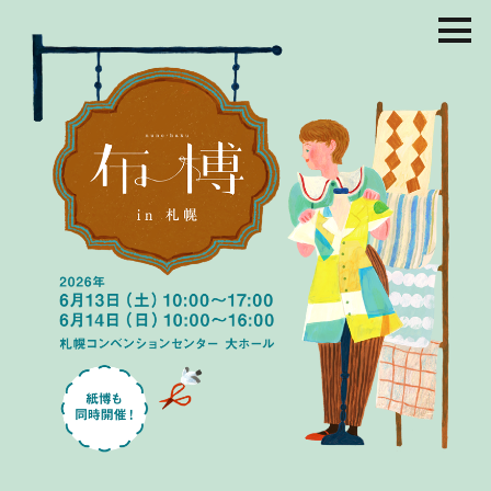
コ
ン
テ
ン
ツ
を
ス
キ
ッ
プ