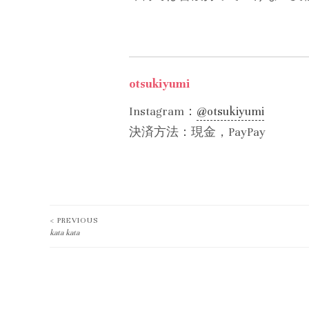
otsukiyumi
Instagram：
@otsukiyumi
決済方法：現金，PayPay
< PREVIOUS
Post
kata kata
navigation