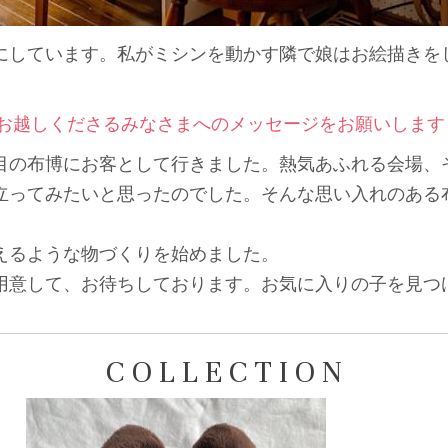
にしています。私がミシンを動かす隣で娘はお絵描きを
、お越しくださるみなさまへのメッセージをお願いします
目の布博にお客として行きました。熱気あふれる会場、
立ってみたいと思ったのでした。そんな思い入れのある
えるような物づくりを始めました。
用意して、お待ちしております。お気に入りの子を見つ
C O L L E C T I O N