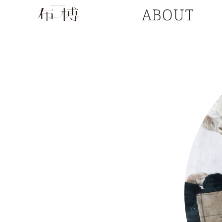
コ
ン
テ
ン
ツ
へ
移
動