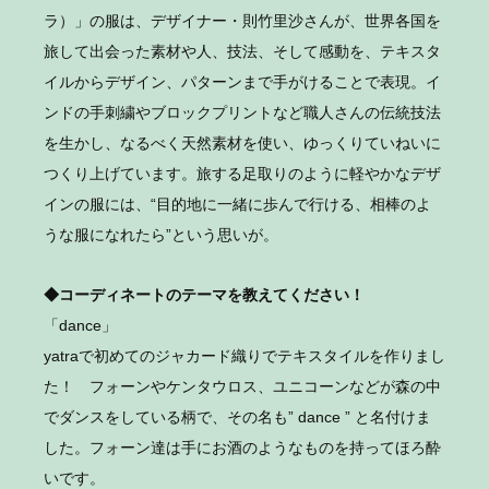
ラ）」の服は、デザイナー・則竹里沙さんが、世界各国を
旅して出会った素材や人、技法、そして感動を、テキスタ
イルからデザイン、パターンまで手がけることで表現。イ
ンドの手刺繍やブロックプリントなど職人さんの伝統技法
を生かし、なるべく天然素材を使い、ゆっくりていねいに
つくり上げています。旅する足取りのように軽やかなデザ
インの服には、“目的地に一緒に歩んで行ける、相棒のよ
うな服になれたら”という思いが。
◆コーディネートのテーマを教えてください！
「dance」
yatraで初めてのジャカード織りでテキスタイルを作りまし
た！ フォーンやケンタウロス、ユニコーンなどが森の中
でダンスをしている柄で、その名も” dance ” と名付けま
した。フォーン達は手にお酒のようなものを持ってほろ酔
いです。