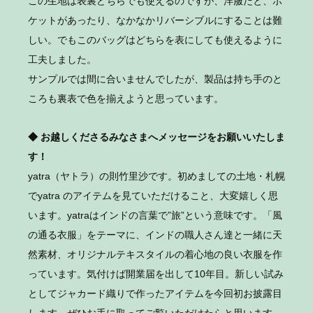
この生地は表裏どちらでも使えるのですが、洋服だと、ポ
ケットがあったり、なかなかリバーシブルにすることは難
しい。でもこのバッグはどちらを表にしても使えるように
工夫しました。
サンプルでは間に合いませんでしたが、製品は持ち手のと
ころも裏表で色を揃えようと思っています。
◆ お越しくださるみなさまへメッセージをお願いいたしま
す！
yatra（ヤトラ）の則竹里沙です。初めましての土地・札幌
でyatra のアイテムを見ていただけること、大変嬉しく思
います。yatraはインドの言葉で”旅”という意味です。「風
の通る衣服」をテーマに、インドの職人さん達と一緒に天
然素材、オリジナルテキスタイルの着心地の良い衣服を作
っています。気付けば開業届を出して10年目。新しい試み
としてジャカード織りで作ったアイテムを今回初お披露目