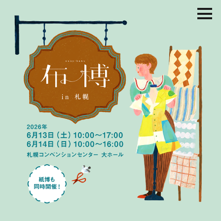
コ
ン
テ
ン
ツ
を
ス
キ
ッ
プ