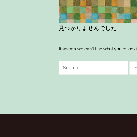
見つかりませんでした
It seems we can’t find what you’re look
S
e
a
r
c
h
f
o
r