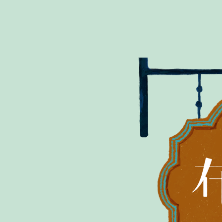
コ
ン
テ
ン
ツ
を
ス
キ
ッ
プ