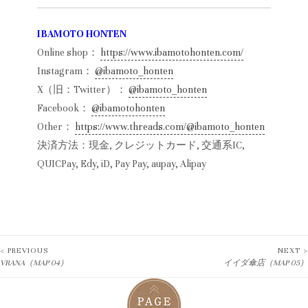
IBAMOTO HONTEN
Online shop：
https://www.ibamotohonten.com/
Instagram：
@ibamoto_honten
X（旧：Twitter）：
@ibamoto_honten
Facebook：
@ibamotohonten
Other：
https://www.threads.com/@ibamoto_honten
決済方法：現金, クレジットカード, 交通系IC,
QUICPay, Edy, iD, Pay Pay, aupay, Alipay
< PREVIOUS
NEXT >
Post
VRANA（MAP 04）
イイダ傘店（MAP 05）
navigation